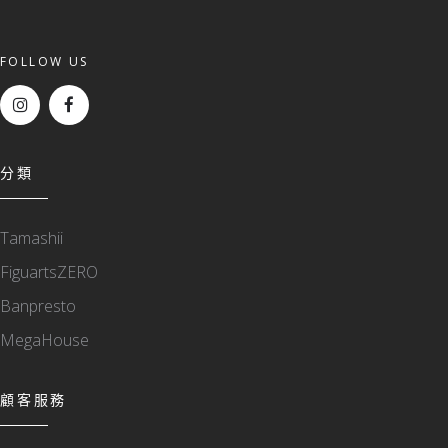
FOLLOW US
分類
Tamashii
FiguartsZERO
Banpresto
MegaHouse
顧客服務