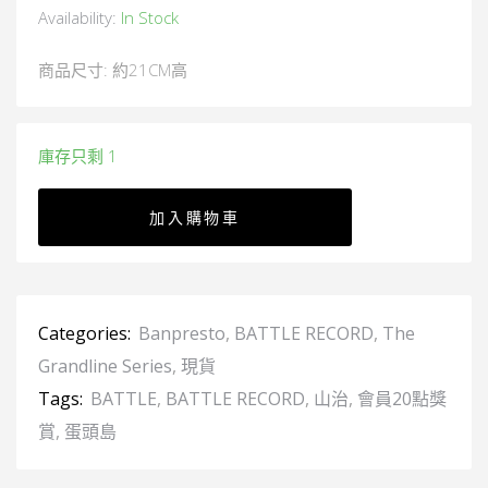
Availability:
In Stock
商品尺寸: 約21CM高
庫存只剩 1
加入購物車
Categories:
Banpresto
,
BATTLE RECORD
,
The
Grandline Series
,
現貨
Tags:
BATTLE
,
BATTLE RECORD
,
山治
,
會員20點獎
賞
,
蛋頭島