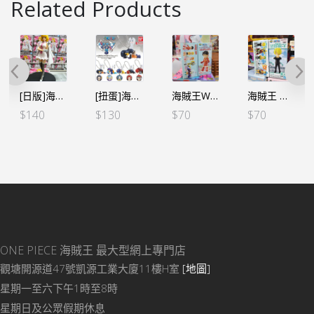
Related Products
[日版]海賊王 DXF～THE GRANDLINE SERIES～蛋頭島 史翠西（日）
[扭蛋]海賊王 消極鬼魂吊飾 VOL.3 全5個SET（行）
海賊王WCF -蛋頭島篇 VOL.1-路飛 (行版)
海賊王 WCF -司法島- VOL.2 山治
$
140
$
130
$
70
$
70
ONE PIECE 海賊王
最大型網上專門店
觀塘開源道47號凱源工業大廈11樓H室
[地圖]
星期一至六下午1時至8時
星期日及公眾假期休息