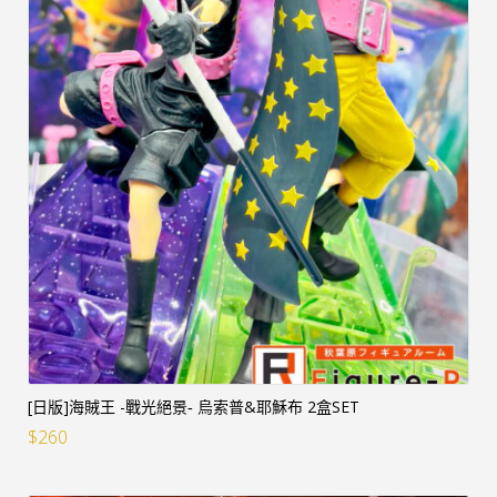
[日版]海賊王 -戰光絕景‐ 烏索普&耶穌布 2盒SET
$
260