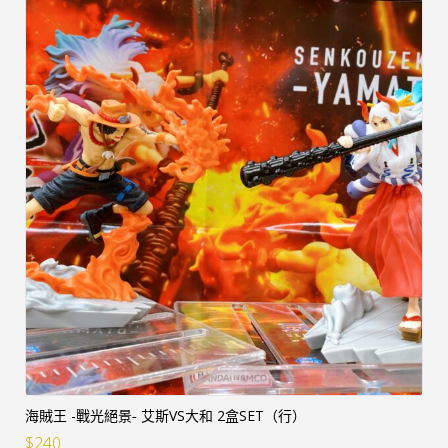
海賊王 -戰光絕景‐ 艾斯VS大和 2盒SET（行）
$
240