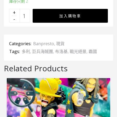
庫存只剩 2
加入購物車
Categories:
Banpresto
,
現貨
Tags:
多利
,
巨兵海賊團
,
布洛基
,
戰光絕景
,
霸國
Related Products