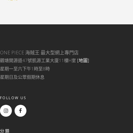
ONE PIECE 海賊王
最大型網上專門店
觀塘開源道47號凱源工業大廈11樓H室
[地圖]
星期一至六下午1時至8時
星期日及公眾假期休息
FOLLOW US
分類