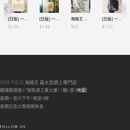
[日版] 一番くじ -回憶時刻- F賞 夥伴記號手提袋
[日版] 一番くじ -情感回憶2- E賞 梅利手提袋
海賊王 懸賞令手提袋 – 五檔路飛
[日版] 一番くじ -超越試煉 試練のその先- F賞 3D2Y手提袋
$
140
$
148
$
60
$
130
ONE PIECE 海賊王
最大型網上專門店
觀塘開源道47號凱源工業大廈11樓H室
[地圖]
星期一至六下午1時至8時
星期日及公眾假期休息
FOLLOW US