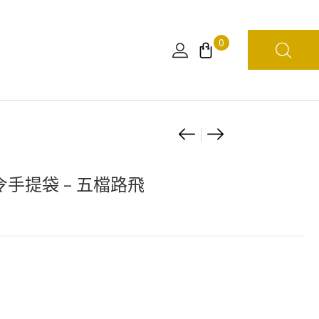
0
Product
[日
海
版]
賊
navigation
海
王
令手提袋 – 五檔路飛
賊
懸
王
賞
WCF
令
和
手
之
提
國
袋
STYLE
–