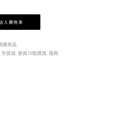
–
索
草
柏
帽
加入購物車
一
夥
週邊商品
9
,
手提袋
,
會員10點獎賞
,
路飛
個
SET(沒
有
牌)
*
忍
者
日
版