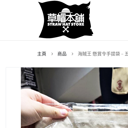
主頁
商品
海賊王 懸賞令手提袋 – 