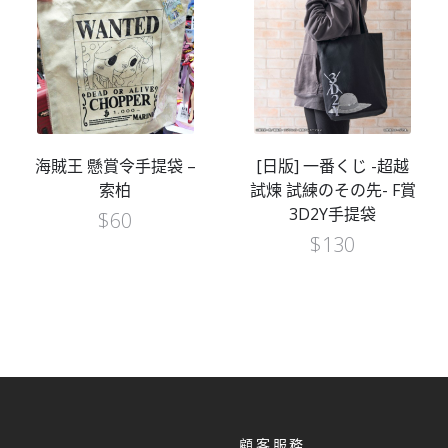
海賊王 懸賞令手提袋 –
[日版] 一番くじ -超越
索柏
試煉 試練のその先- F賞
3D2Y手提袋
$
60
$
130
顧客服務