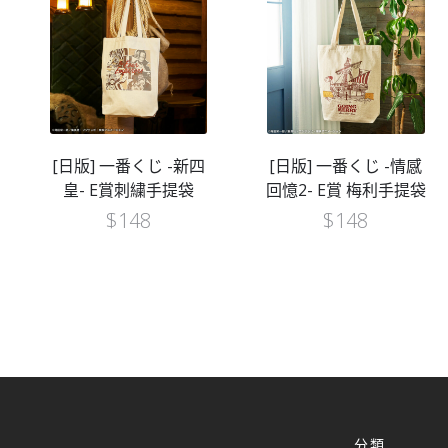
[日版] 一番くじ -新四
[日版] 一番くじ -情感
皇- E賞刺繍手提袋
回憶2- E賞 梅利手提袋
$
148
$
148
分類