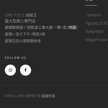
Tamashii
ONE PIECE 海賊王
最大型網上專門店
FiguartsZER
觀塘開源道47號凱源工業大廈11樓H室
[地圖]
Banpresto
星期一至六下午1時至8時
MegaHouse
星期日及公眾假期休息
FOLLOW US
KONG LUEN LIMITED © 版權所有