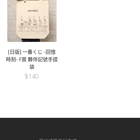
[日版] 一番くじ -回憶
時刻- F賞 夥伴記號手提
袋
$
140