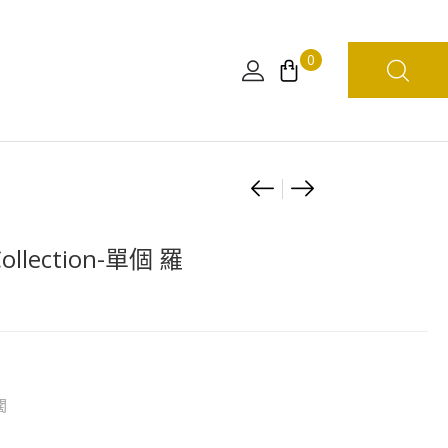
0
Product
海
海
賊
賊
navigation
王
王
lection-單個 羅
帽
帽
子
子
Collection-
Collection-
單
單
個
個
闊
索
艾
柏
斯