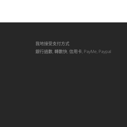
我地接受支付方式
銀行過數, 轉數快, 信用卡, PayMe, Paypal