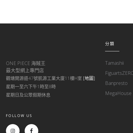
分類
Tamashii
ONE PIECE 海賊王
最大型網上專門店
FiguartsZER
觀塘開源道47號凱源工業大廈11樓H室
[地圖]
Banpresto
星期一至六下午1時至8時
MegaHouse
星期日及公眾假期休息
FOLLOW US