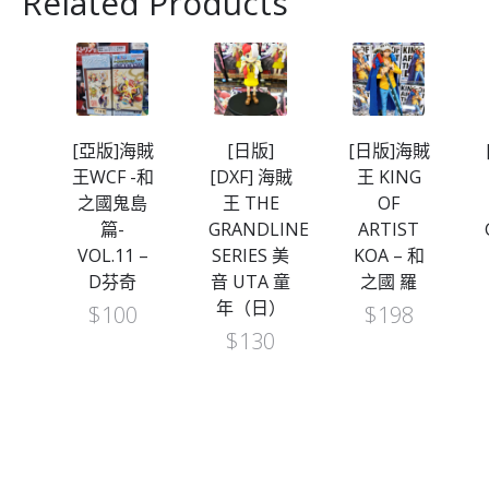
Related Products
海賊
[日版]
[日版]海賊
[亞版]海賊
-和
[DXF] 海賊
王 KING
王DXF～
島
王 THE
OF
THE
GRANDLINE
ARTIST
GRANDLINE
 –
SERIES 美
KOA – 和
MEN～和
音 UTA 童
之國 羅
之國
年（日）
vol.19 特
$
198
拉法爾嘉
$
130
·D·沃特爾·
羅
$
140