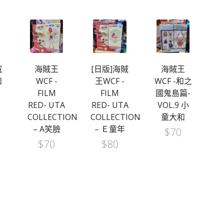
[日版]海賊
海賊王
海賊王
[
王WCF -
WCF -和之
WCF -和之
王
FILM
國鬼島篇-
國篇
A
RED- UTA
VOL.9 小
VOL.2-羅
篇
ION
COLLECTION
童大和
(行版)
– Ｅ童年
$
70
$
80
$
80