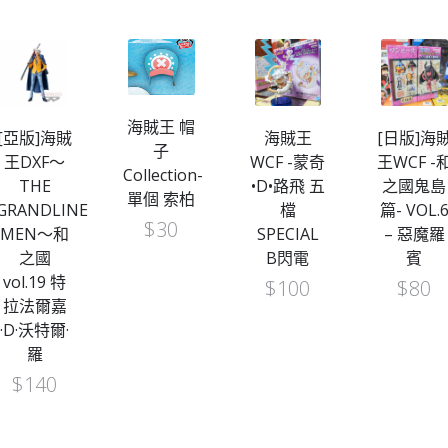
海賊王 帽
海賊王
[日版]海賊
海賊王
子
WCF -蒙奇
王WCF -和
WCF -
Collection-
•D•路飛 五
之國鬼島
FILM
單個 索柏
檔
篇- VOL.6
RED- UT
$
30
SPECIAL
– 惡魔羅
COLLECT
B閃電
賓
– A笑臉
$
100
$
80
$
70