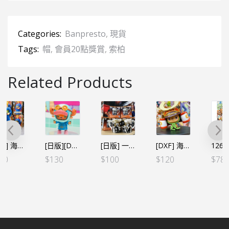
Categories:
Banpresto
,
現貨
Tags:
帽
,
會員20點獎賞
,
索柏
Related Products
[日版][DXF] 海賊王 THE GRANDLINE SERIES 蛋頭島 索柏
[日版] 一番賞 FULL FORCE F賞 2020.0722 紀念馬克杯
[DXF] 海賊王 THE GRANDLINE MEN 第二十一彈 索柏（行）
126塊水晶砌圖 AC04 10萬vs. 10
$
130
$
100
$
120
$
78