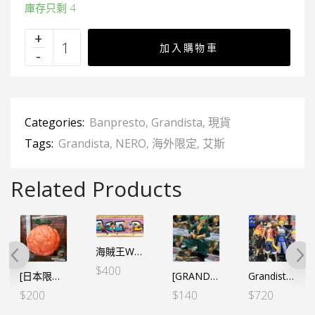
庫存只剩 4
加入購物車
Categories:
Banpresto
,
Grandista
,
現貨
Tags:
Grandista
,
NERO
,
海外限定
,
艾斯
Related Products
海賊王WCF-HISTORY RELAY 20TH 週年紀念-Vol.2
$
400
[日本限定] 海賊王 惡魔果實 房間小夜燈 – 艾斯 燒燒果實 金屬色
[GRANDISTA] 海賊王 羅洛亞·卓洛(2024)（行）
Grandista 三兄弟 （路飛＋艾斯＋薩波 3盒SET)
$
200
$
140
$
720