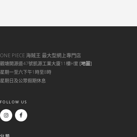
ONE PIECE 海賊王
最大型網上專門店
觀塘開源道47號凱源工業大廈11樓H室
[地圖]
星期一至六下午1時至8時
星期日及公眾假期休息
FOLLOW US
分類