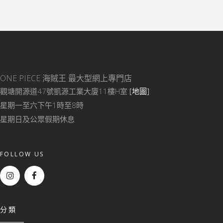
ONE PIECE 海賊王
最大型網上專門店
觀塘開源道47號凱源工業大廈11樓H室
[地圖]
星期一至六下午1時至8時
星期日及公眾假期休息
FOLLOW US
分類