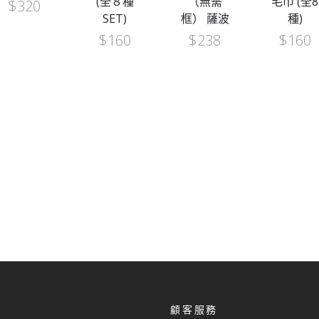
(全８種
（無需
毛巾 (全8
$
320
SET)
框） 薩波
種)
$
160
$
238
$
160
顧客服務