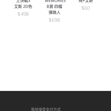
上決戰3
MEMORIES
飛+艾斯
艾斯 2D色
B賞 四檔
$
60
彈跳人
$
498
$
698
我地接受支付方式