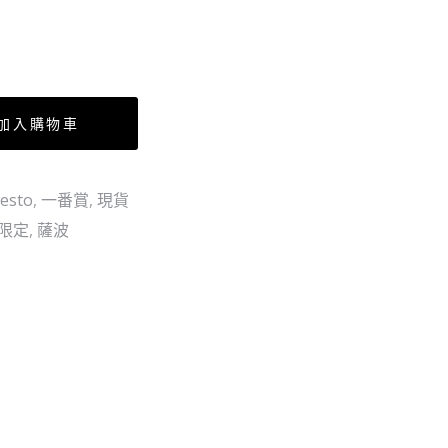
兄
洛
弟
の
絆
加入購物車
艾
斯
esto
,
一番賞
,
現貨
限定
,
薩波