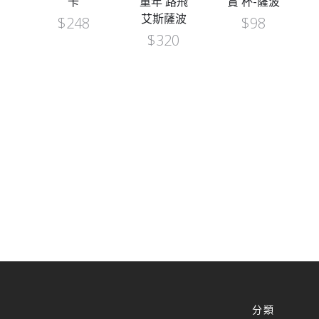
2
卡
童年 路飛
賞 杯-薩波
艾斯薩波
$
248
$
98
$
320
分類