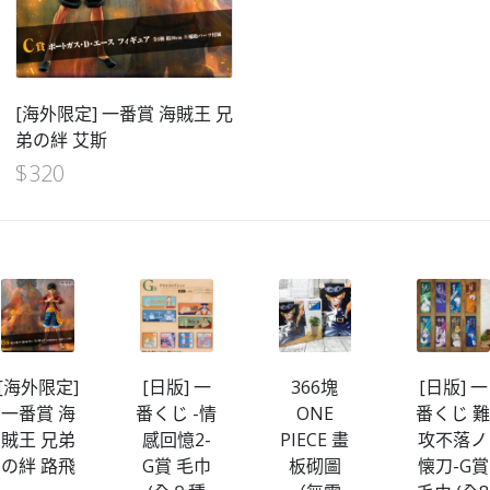
[海外限定] 一番賞 海賊王 兄
弟の絆 艾斯
$
320
[海外限定]
[日版] 一
366塊
[日版] 一
一番賞 海
番くじ -情
ONE
番くじ 
賊王 兄弟
感回憶2-
PIECE 畫
攻不落ノ
の絆 路飛
G賞 毛巾
板砌圖
懐刀-G賞