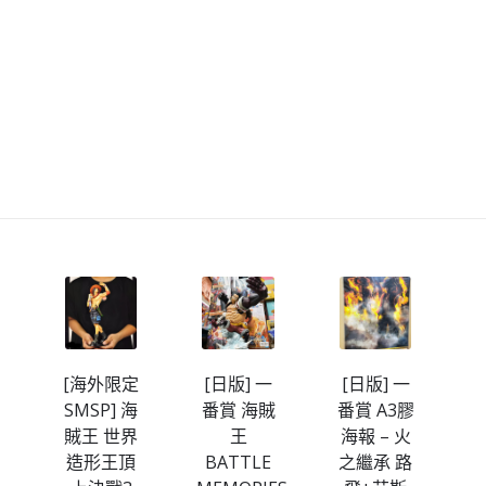
[海外限定
[日版] 一
[日版] 一
難
SMSP] 海
番賞 海賊
番賞 A3膠
賊王 世界
王
海報 – 火
造形王頂
BATTLE
之繼承 路