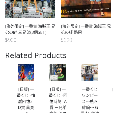
[海外限定] 一番賞 海賊王 兄
[海外限定] 一番賞 海賊王 兄
弟の絆 三兄弟(3個SET)
弟の絆 路飛
$
900
$
320
Related Products
一
[日版] 一
[日版] 一
一番くじ
赤
番くじ -情
番くじ -回
ワンピー
男
感回憶2-
憶時刻- A
ス～熱き
玻璃
D賞 蕾貝
賞 三兄弟
絆編～ G