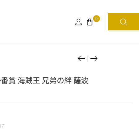
0
Product
[海
[日
外
版]
navigation
限
一
一番賞 海賊王 兄弟の絆 薩波
定]
番
一
賞
番
GREAT
賞
BANQUET
海
C
67
賊
賞
王
卓