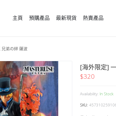
主頁
預購產品
最新現貨
熱賣產品
王 兄弟の絆 薩波
[海外限定] 
$
320
Availability:
In Stock
SKU:
45731025910