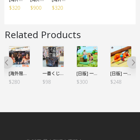
$
320
$
900
$
320
Related Products
一番くじ ワンピース～熱き絆編～ G賞 杯-艾斯
[日版] 一番くじ -冒険への軌跡- A賞 路飛&艾斯
[日版] 一番くじ -情感回憶2- C賞 日和
[日版] 一番くじ 難攻不落ノ懐刀 – F賞 大毛巾
$
98
$
300
$
248
$
168