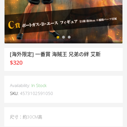
[海外限定] 一番賞 海賊王 兄弟の絆 艾斯
$
320
Availability:
In Stock
SKU:
4573102591050
尺寸：約30CM高