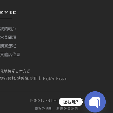
顧客服務
我的帳戶
常見問題
購買流程
實體店位置
我地接受支付方式
銀行過數, 轉數快, 信用卡, PayMe, Paypal
KONG LUEN LIMITED © 版權所有
搵我地?
條款及細則
私隱政策聲明