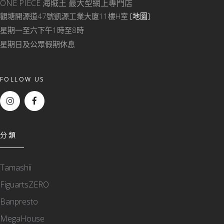
ONE PIECE 海賊王
最大型網上專門店
觀塘開源道47號凱源工業大廈11樓H室
[地圖]
星期一至六下午1時至8時
星期日及公眾假期休息
FOLLOW US
分類
Tamashii
FiguartsZERO
Banpresto
MegaHouse