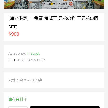
[海外限定] 一番賞 海賊王 兄弟の絆 三兄弟(3個
SET)
$
900
Availability:
In Stock
SKU:
4573102591042
尺寸：約28~30CM高
庫存只剩 4