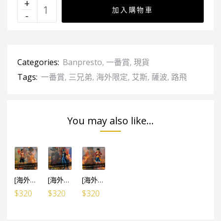
加入購物車
Categories:
Banpresto
,
一番賞
,
現貨
Tags:
一番賞
,
三兄弟
,
海外限定
,
艾斯
,
薩波
,
路飛
You may also like...
[海外限定] 一番賞 海賊王 兄弟の絆 艾斯
[海外限定] 一番賞 海賊王 兄弟の絆 薩波
[海外限定] 一番賞 海賊王 兄弟の絆 路飛
$
320
$
320
$
320