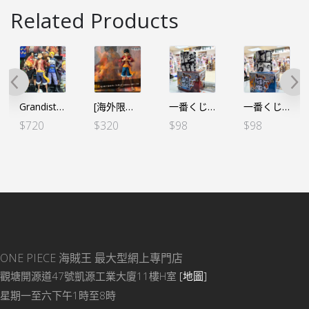
Related Products
Grandista 三兄弟 （路飛＋艾斯＋薩波 3盒SET)
[海外限定] 一番賞 海賊王 兄弟の絆 路飛
一番くじ ワンピース～熱き絆編～ G賞 杯-路飛
一番くじ ワンピース～熱き絆編～ G賞 杯-薩波
$
720
$
320
$
98
$
98
ONE PIECE 海賊王
最大型網上專門店
觀塘開源道47號凱源工業大廈11樓H室
[地圖]
星期一至六下午1時至8時