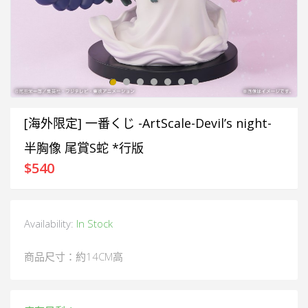
[海外限定] 一番くじ -ArtScale-Devil’s night-
半胸像 尾賞S蛇 *行版
$
540
Availability:
In Stock
商品尺寸：約14CM高