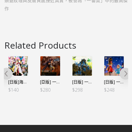
頭髮紋理與皮膚質感接近真實，被譽為「一番賞」中的最高傑
作
Related Products
[日版]海賊王 DXF～THE GRANDLINE SERIES～EXTRA＋BOA.HANCOCK 女帝
[亞版] 一番賞 Best of Omnibus E賞 基德
[日版] 一番くじ -絶対的正義- E賞 海軍士兵24枚SET
[日版] 一番くじ -情感回憶2- D賞 蕾貝卡
$
140
$
280
$
298
$
248