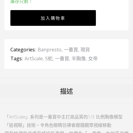
庫存只剩 1
加入購物車
Categories:
Banpresto
,
一番賞
,
現貨
Tags:
ArtScale
,
S蛇
,
一番賞
,
半胸像
,
女帝
描述
「ArtScale」系列是一番賞中主打高品質的1/3 比例胸像模型
「追視眼」技術，令角色眼睛彷彿會跟隨觀眾視線移動