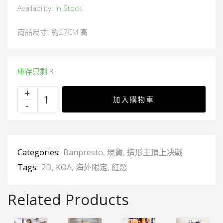
Availability:
In Stock
商品尺寸: 約27CM 高
庫存只剩 3
加入購物車
Categories:
Banpresto
,
現貨
,
造形王頂上决戰
Tags:
2D
,
KOA
,
海外限定
,
紅髲
Related Products