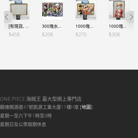
[有現貨, 限店直接買]ONE PIECE砌圖專用框（1000塊50x75cm用）
300塊水晶砌圖 AC044 和之國弐 卓洛
1000塊砌圖 草帽商店10周年紀念 (日版)
1000塊砌圖 草帽商店1周年紀念 馬賽克 (日版)
$
458
$
208
$
270
$
308
ONE PIECE 海賊王
最大型網上專門店
觀塘開源道47號凱源工業大廈11樓H室
[地圖]
星期一至六下午1時至8時
星期日及公眾假期休息