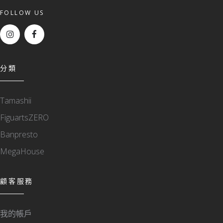
FOLLOW US
分類
Tamashii
FiguartsZERO
Banpresto
MegaHouse
顧客服務
我的帳戶