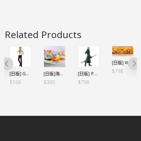
Related Products
[日版] WCF－Battle of Luffy Whole Cake Island（6個SET）
$
798
[日版] GLITTER&BRAVE－山治－ Ⓑ（日）
[日版]海賊王 Paldolce collection vol.1 3款SET
[日版] Portrait.Of.Pirates POP ONE PIECE”Sailing Again” 托拉法爾加·D·羅（日）
$
168
$
300
$
798