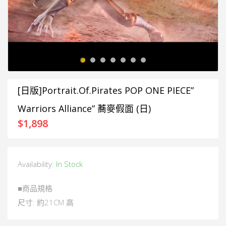
[日版]Portrait.Of.Pirates POP ONE PIECE”
Warriors Alliance” 蕎麥假面 (日)
$
1,898
Availability:
In Stock
■商品規格
尺寸: 約21CM 高