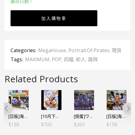
庫存只剩 1
加入購物車
Categories:
MegaHouse
,
Portrait.Of.Pirates
,
現貨
Tags:
MAXIMUM
,
POP
,
四檔
,
蛇人
,
路飛
Related Products
[日版]海賊王WCF – 寶藏 四檔路飛VS巴雷托 (2個SET)
[10月下旬預定][日本魂限]P.O.P POP ONE PIECE “Evolutionary History” – 路飛五檔 尼卡 *日版 [全數HK$1468/ 訂金$700]
[扭蛋]ワンピの実 海賊王的果實 路飛珍藏吊飾 全6個SET
[日版]海賊王 KING OF ARTIST KOA – THE MONKEY・D・LUFFY GEAR4-SPECIAL-Ⓐ 路飛 蛇人（日）
$
188
$
700
$
260
$
198