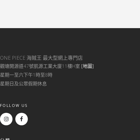
ONE PIECE 海賊王
最大型網上專門店
觀塘開源道47號凱源工業大廈11樓H室
[地圖]
星期一至六下午1時至8時
星期日及公眾假期休息
FOLLOW US