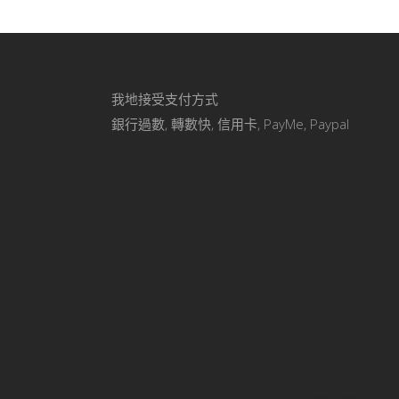
我地接受支付方式
銀行過數, 轉數快, 信用卡, PayMe, Paypal