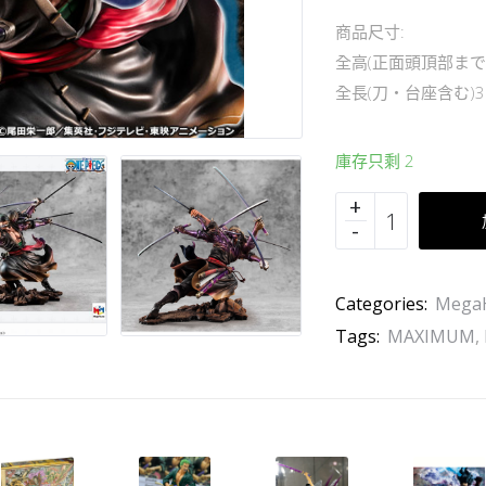
商品尺寸:
全高(正面頭頂部まで)
全長(刀・台座含む)3
庫存只剩 2
Categories:
Mega
Tags:
MAXIMUM
,