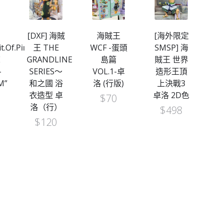
[DXF] 海賊
海賊王
[海外限定
t.Of.Pirates
王 THE
WCF -蛋頭
SMSP] 海
版
E
GRANDLINE
島篇
賊王 世界
-
SERIES～
VOL.1-卓
造形王頂
P
M”
和之國 浴
洛 (行版)
上決戰3
M
衣造型 卓
卓洛 2D色
$
70
洛（行）
$
498
$
120