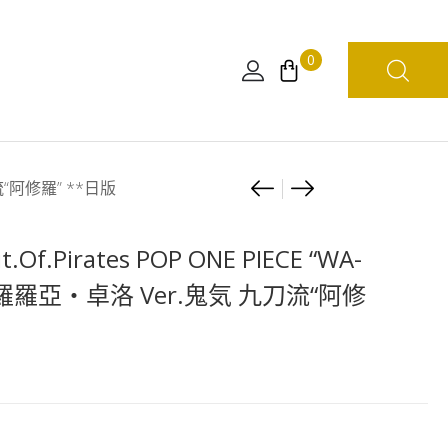
0
Product
海
[日
九刀流“阿修羅” **日版
賊
版]
navigation
王
海
t.Of.Pirates POP ONE PIECE “WA-
咭
賊
” 羅羅亞・卓洛 Ver.鬼気 九刀流“阿修
牌
王
遊
電
戲
傳
起
蟲
始
喇
牌
叭