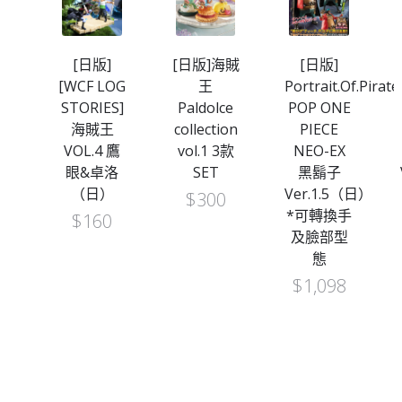
魂
[日版]
[日版]海賊
[日版]
P
[WCF LOG
王
Portrait.Of.Pirate
NE
STORIES]
Paldolce
POP ONE
海賊王
collection
PIECE
ED
VOL.4 鷹
vol.1 3款
NEO-EX
N”
眼&卓洛
SET
黑鬍子
（日）
Ver.1.5（日）
$
300
SP
*可轉換手
$
160
日
及臉部型
態
8
$
1,098