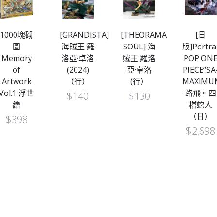
1000塊砌
[GRANDISTA]
[THEORAMA
[日
s
圖
海賊王 羅
SOUL] 海
版]Portrai
Memory
洛亞·卓洛
賊王 羅洛
POP ON
of
(2024)
亞·卓洛
PIECE“SA
Artwork
（行）
(行）
MAXIMU
Vol.1 浮世
路飛。四
$
140
$
130
繪
檔蛇人
（日）
$
398
$
2,698