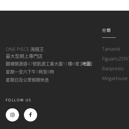
分類
Tamashii
ONE PIECE 海賊王
最大型網上專門店
FiguartsZER
觀塘開源道47號凱源工業大廈11樓H室
[地圖]
Banpresto
星期一至六下午1時至8時
MegaHouse
星期日及公眾假期休息
FOLLOW US