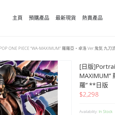
主頁
預購產品
最新現貨
熱賣產品
rates POP ONE PIECE “WA-MAXIMUM” 羅羅亞・卓洛 Ver.鬼気 
[日版]Portrai
MAXIMUM
羅” **日版
$
2,298
Availability:
In Stock