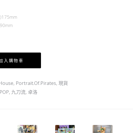
組-
路
綠
飛
175mm
色
Ver.
90mm
卓
洛
[ST-
32]
加入購物車
House
,
Portrait.Of.Pirates
,
現貨
POP
,
九刀流
,
卓洛