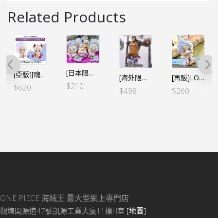
Related Products
[日本限定] 海賊王 小公仔吊飾 路飛 五檔 (3個SET)
[亞版][魂限]LOOK UP ONE PIECE 路飛五檔尼卡 & 大和 套裝連特典 *亞版
[海外限定 SMSP] 海賊王 世界造形王頂上決戰3 四檔 2D色
[再販]LOOK UP ONE PIECE 路飛五檔尼卡 （行版）
$
210
$
620
al
nt
$
498
$
260
ONE PIECE 海賊王
最大型網上專門店
觀塘開源道47號凱源工業大廈11樓H室
[地圖]