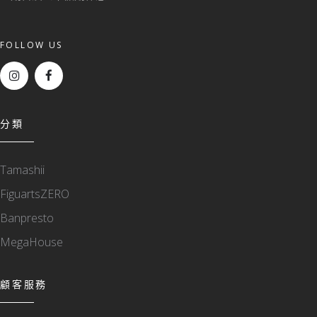
FOLLOW US
分類
Tamashii
FiguartsZERO
Banpresto
MegaHouse
顧客服務