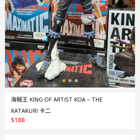
海賊王 KING OF ARTIST KOA – THE
KATAKURI 卡二
$
188