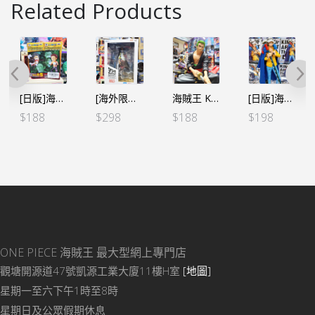
Related Products
[日版]海賊王WCF -Battle of Luffy 四檔蛇人路飛VS卡二 (2個SET)
[海外限定]海賊王KING OF ARTIST KOA – 紅髲 2D漫畫色
海賊王 KING OF ARTIST KOA – THE RORONOA ZORO- 卓洛 和之國 Ⅱ- 亞版
[日版]海賊王 KING OF ARTIST KOA – 和之國 羅
$
188
$
298
$
188
$
198
ONE PIECE 海賊王
最大型網上專門店
觀塘開源道47號凱源工業大廈11樓H室
[地圖]
星期一至六下午1時至8時
星期日及公眾假期休息