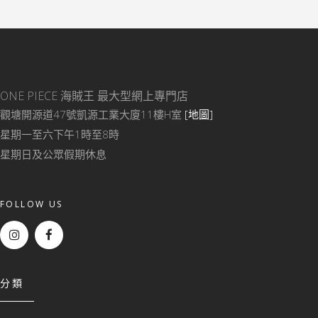
ONE PIECE 海賊王
最大型網上專門店
觀塘開源道47號凱源工業大廈11樓H室
[地圖]
星期一至六下午1時至8時
星期日及公眾假期休息
FOLLOW US
分類