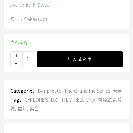
Availability:
In Stock
尺寸：全高約12cm
尚有庫存
加入購物車
Categories:
Banpresto
,
The Grandline Series
,
現貨
Tags:
CHILDREN
,
DXF
,
FILM RED
,
UTA
,
會員20點獎
賞
,
童年
,
美音