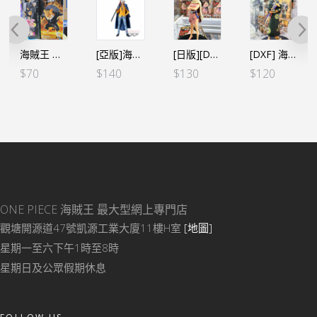
海賊王 WCF -好敵手-C路基
[亞版]海賊王DXF～THE GRANDLINE MEN～和之國 vol.19 特拉法爾嘉·D·沃特爾·羅
[日版][DXF] 海賊王 THE GRANDLINE SERIES～和之國 小忍 美女版 (日)
[DXF] 海賊王 THE GRANDLINE SERIES～和之國 浴衣造型 卓洛（行）
$
70
$
140
$
130
$
120
ONE PIECE 海賊王
最大型網上專門店
觀塘開源道47號凱源工業大廈11樓H室
[地圖]
星期一至六下午1時至8時
星期日及公眾假期休息