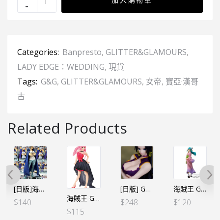
Categories:
Banpresto
,
GLITTER&GLAMOURS
,
LADY EDGE：WEDDING
,
現貨
Tags:
G&G
,
GLITTER&GLAMOURS
,
女帝
,
寶亞·漢哥
古
Related Products
[日版]海賊王 GLITTER&GLAMOURS G&G-羅 轉性ver.
[日版] GLITTER&GLAMOURS G&G －BOA.HANCOCK 女帝 CRASH STYLE－Ⓐ
海賊王 GLITTER&GLAMOURS G&G 光月日和（粉紅）（行）
海賊王 GLITTER&GLAMOURS G&G-LADY EDGE：WEDDING－PERHONA 培羅娜－Ⓑ 黑紅色
$
140
$
248
$
120
$
115