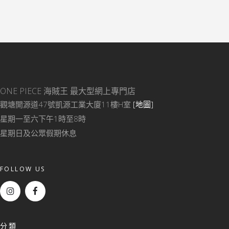
ONE PIECE 海賊王
最大型網上專門店
觀塘開源道47號凱源工業大廈11樓H室
[地圖]
星期一至六下午1時至8時
星期日及公眾假期休息
FOLLOW US
分類