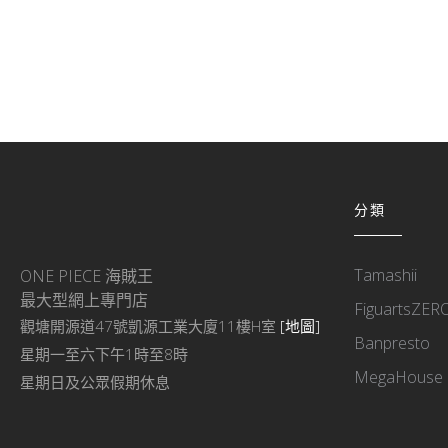
分類
Tamashii
ONE PIECE 海賊王
最大型網上專門店
FiguartsZER
觀塘開源道47號凱源工業大廈11樓H室
[地圖]
Banpresto
星期一至六下午1時至8時
MegaHouse
星期日及公眾假期休息