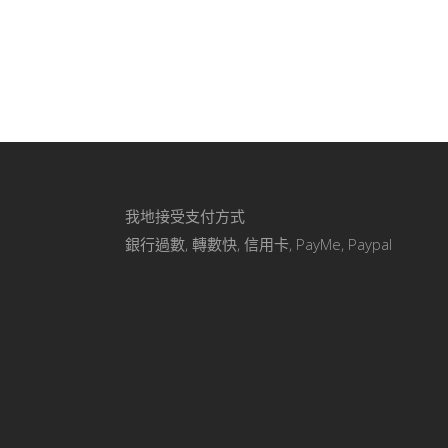
我地接受支付方式
銀行過數, 轉數快, 信用卡, PayMe, Paypal