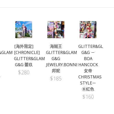
[海外限定]
海賊王
GLITTER&GLAMO
R&GLAMOURS
[CHRONICLE]
GLITTER&GLAMOURS
G&G －
GLITTER&GLAMOURS
G&G
BOA
G&G 蕾玖
JEWELRY.BONNEY
HANCOCK
邦妮
女帝
$
280
W
Ⓐ
CHRISTMAS
$
185
STYLE－
B
Ⓑ紅色
$
160