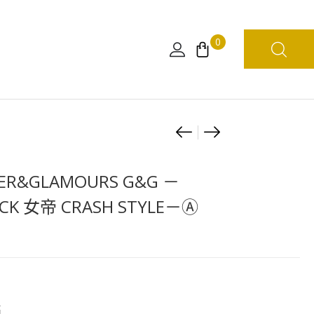
0
Product
[日
[日
版]
版]
navigation
一
GLITTER&GLA
TER&GLAMOURS G&G －
番
G&G
CK 女帝 CRASH STYLE－Ⓐ
く
－
じ
BOA.HANCOCK
-
女
蛋
帝
頭
CRASH
島-
STYLE
高