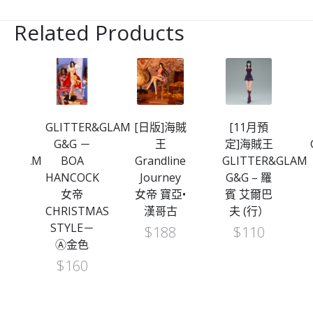
Related Products
海賊
GLITTER&GLAMOURS
[日版]海賊
[11月預
G&G －
王
定]海賊王
ER&GLAMOURS
BOA
Grandline
GLITTER&GLAM
HANCOCK
Journey
G&G – 羅
H
女帝
女帝 寶亞•
賓 艾爾巴
-
CHRISTMAS
漢哥古
夫 (行）
 羅
STYLE－
$
188
$
110
）
Ⓐ金色
$
160