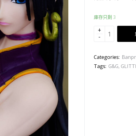
庫存只剩 3
Categories:
Banpr
Tags:
G&G
,
GLIT