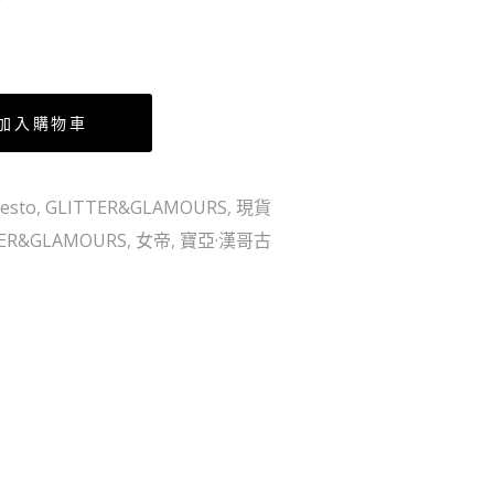
B
－
賞
Ⓑ
卓
洛
加入購物車
esto
,
GLITTER&GLAMOURS
,
現貨
TER&GLAMOURS
,
女帝
,
寶亞·漢哥古