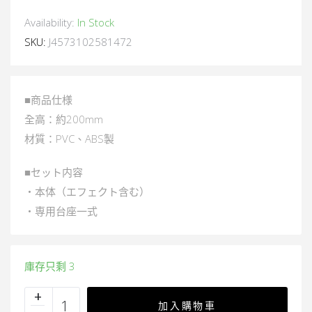
Availability:
In Stock
SKU:
J4573102581472
■商品仕様
全高：約200mm
材質：PVC、ABS製
■セット内容
・本体（エフェクト含む）
・専用台座一式
庫存只剩 3
加入購物車