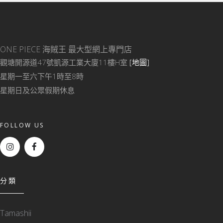
ONE PIECE 海賊王
最大型網上專門店
觀塘開源道47號凱源工業大廈11樓H室
[地圖]
星期一至六下午1時至8時
星期日及公眾假期休息
FOLLOW US
分類
Tamashii