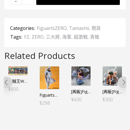
Categories:
FiguartsZERO
,
Tamashii
,
現貨
Tags:
FZ
,
ZERO
,
三大將
,
海軍
,
超激戦
,
青雉
Related Products
海賊王WCF -大海賊百景- VOL.3（6個SET）（亞版）
$
600
[再販]FiguartsZERO 海賊王 路飛 四檔 – 彈跳人 (行版)
[再販]FiguartsZERO 海賊王 路飛 -頂上決戰 二檔-(行版)
FiguartsZERO 羅拔・魯茲 -ONE PIECE FILM GOLD Ver.-（日）
$
430
$
300
$
298