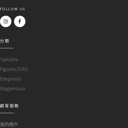
FOLLOW US
分類
Tamashii
FiguartsZERO
Banpresto
MegaHouse
顧客服務
我的帳戶