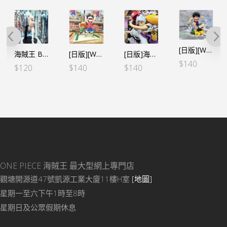
[日版][WCF LOG STORIES] 海賊王 VOL.10 娜美 路飛VS阿龍
海賊王 BATTLE RECORD COLLECTION-珠寶 邦妮-扭曲未來 (行）
[日版][WCF LOG STORIES] 海賊王 VOL.9 路飛&娜美 当たり前だ!!!!!
[日版]海賊王 BATTLE RECORD COLLECTION- 五檔路飛 棒球SPECIAL
$
140
$
120
$
140
$
140
ONE PIECE 海賊王
最大型網上專門店
觀塘開源道47號凱源工業大廈11樓H室
[地圖]
星期一至六下午1時至8時
星期日及公眾假期休息