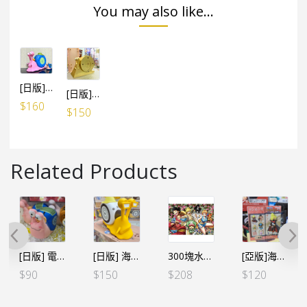
You may also like...
[日版] 海賊王 電傳蟲 喇叭 路飛Ver.
[日版] 海賊王 電傳蟲 喇叭 黃金電傳蟲Ver.
$
160
$
150
Related Products
[日版] 電傳蟲小公仔-路飛
[日版] 海賊王 電傳蟲 喇叭 大熊Ver.
300塊水晶砌圖 AC043 和之國壱 路飛
[亞版]海賊王WCF -和之國鬼島篇- VOL.3 山治 蕎麥假面
$
90
$
150
$
208
$
120