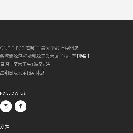
ONE PIECE 海賊王
最大型網上專門店
觀塘開源道47號凱源工業大廈11樓H室
[地圖]
星期一至六下午1時至8時
星期日及公眾假期休息
FOLLOW US
分類