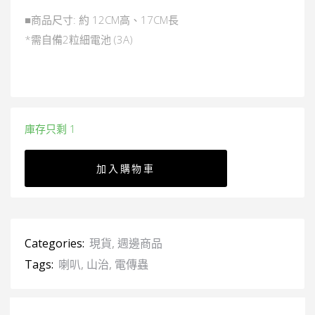
■商品尺寸: 約 12CM高、17CM長
*需自備2粒細電池 (3A)
庫存只剩 1
加入購物車
Categories:
現貨
,
週邊商品
Tags:
喇叭
,
山治
,
電傳蟲