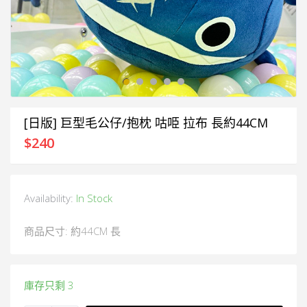
[日版] 巨型毛公仔/抱枕 咕𠱸 拉布 長約44CM
$
240
Availability:
In Stock
商品尺寸: 約44CM 長
庫存只剩 3