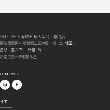
ONE PIECE 海賊王
最大型網上專門店
觀塘開源道47號凱源工業大廈11樓H室
[地圖]
星期一至六下午1時至8時
星期日及公眾假期休息
FOLLOW US
分類