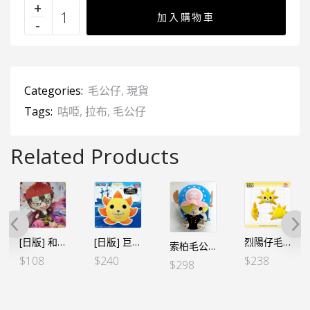
加入購物車
Categories:
毛公仔
,
現貨
Tags:
咕𠱸
,
拉布
,
毛公仔
Related Products
[日版] 和之國小公仔 – 基德
[日版] 巨型毛公仔/抱枕 咕𠱸 烈陽號
烈陽仔毛公仔 抱枕 33X31CM
索柏毛公仔 – 新世界 山治造型 23CM
$
108
$
240
$
238
$
298