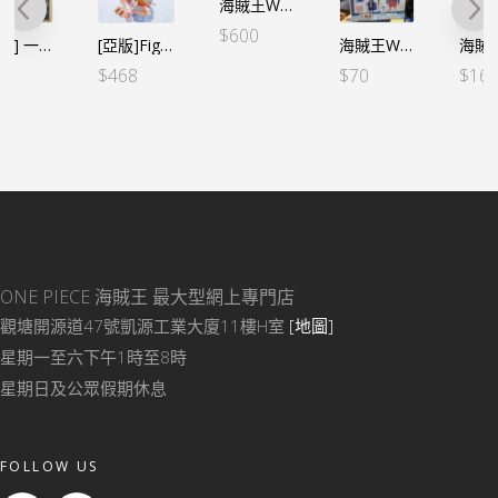
海賊王WCF -大海賊百景- VOL.3（6個SET）（亞版）
$
600
[亞版]FiguartsZERO 超激戦-EXTRA BATTLE- 光月御田
海賊王WCF -和之國鬼島篇- VOL.9 小童大和
海賊王 DXF～THE GRANDLINE MEN～和之國 Vol.10 光月御田（亞版）
$
468
$
70
$
160
ONE PIECE 海賊王
最大型網上專門店
觀塘開源道47號凱源工業大廈11樓H室
[地圖]
星期一至六下午1時至8時
星期日及公眾假期休息
FOLLOW US