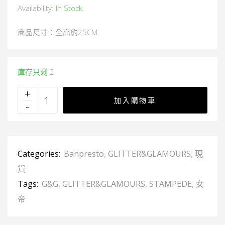
Availability:
In Stock
商品尺寸：全高約25CM
庫存只剩 2
加入購物車
Categories:
Banpresto
,
GLITTER&GLAMOURS
,
現
貨
Tags:
G&G
,
GLITTER&GLAMOURS
,
STAMPEDE
,
女
帝