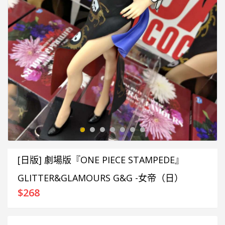
[日版] 劇場版『ONE PIECE STAMPEDE』
GLITTER&GLAMOURS G&G -女帝（日）
$
268