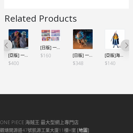
Related Products
[日版] 一番くじ -情感回憶- G賞 毛巾 (全８種SET)
[亞版] 一番くじ -情感回憶- 尾賞 羅&柯拉松
[日版] 一番くじ 鬼ヶ島EX-B賞 幻獸大和
[亞版]海賊王DXF～THE GRANDLINE MEN～和之國 vol.19 特拉法爾嘉·D·沃特爾·羅
$
160
$
400
$
348
$
140
ONE PIECE 海賊王
最大型網上專門店
觀塘開源道47號凱源工業大廈11樓H室
[地圖]