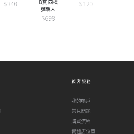
B賞 四檔
$
348
$
120
彈跳人
$
698
顧客服務
我的帳戶
O
常見問題
購買流程
實體店位置