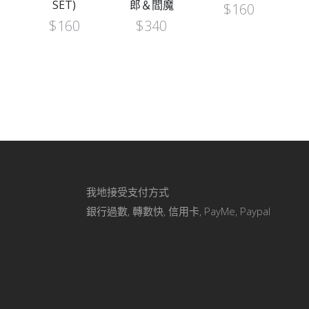
SET)
郎＆閻魔
$
160
$
160
$
340
我地接受支付方式
銀行過數, 轉數快, 信用卡, PayMe, Paypal