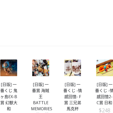
[日版] 一
[日版] 一
[日版] 一
[日版] 一
番くじ 鬼
番賞 海賊
番くじ -情
番くじ -
ヶ島EX-B
王
感回憶- F
感回憶2-
賞 幻獸大
BATTLE
賞 三兄弟
C賞 日和
和
MEMORIES
馬克杯
$
248