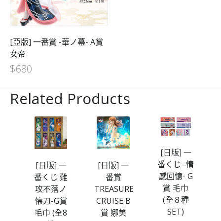
[亞版] 一番賞 -華ノ幕- A賞
女帝
$
680
Related Products
[日版] 一
番くじ -情
一
[日版] 一
[日版] 一
感回憶- G
悪
番くじ 難
番賞
賞 毛巾
す
攻不落ノ
TREASURE
(全８種
懐刀-G賞
CRUISE B
SET)
Ａ
毛巾 (全8
賞 娜美