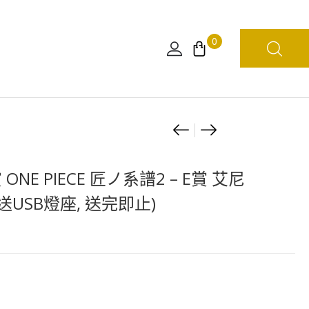
0
Product
[日
索
版]
柏
navigation
一
毛
ONE PIECE 匠ノ系譜2 – E賞 艾尼
番
公
送USB燈座, 送完即止)
く
仔
じ
–
赤
索
鞘
柏
九
大
人
公