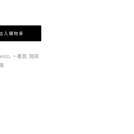
男
仔
–
30CM
G
賞
加入購物車
玻
璃
碟
esto
,
一番賞
,
現貨
(全
路
12
種)