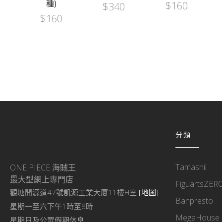
波
種)
$
160
$
340
$
160
分類
Tamashii
ONE PIECE 海賊王
最大型網上專門店
FiguartsZER
觀塘開源道47號凱源工業大廈11樓H室
[地圖]
Banpresto
星期一至六下午1時至8時
MegaHouse
星期日及公眾假期休息