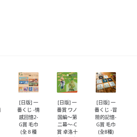
[日版] 一
[日版] 一
[日版] 一
情
番くじ -情
番賞 ワノ
番くじ -冒
感回憶2-
国編～第
險的記憶-
G賞 毛巾
二幕～-C
G賞 毛巾
(全８種
賞 卓洛十
(全8種)