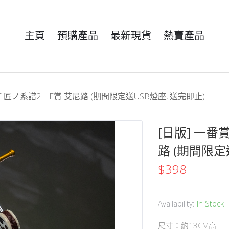
主頁
預購產品
最新現貨
熱賣產品
ECE 匠ノ系譜2 – E賞 艾尼路 (期間限定送USB燈座, 送完即止)
[日版] 一番賞 
路 (期間限定
$
398
Availability:
In Stock
尺寸：約13CM高