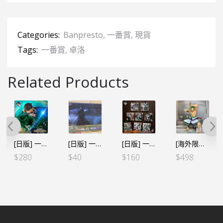
Categories:
Banpresto
,
一番賞
,
現貨
Tags:
一番賞
,
卓洛
Related Products
[日版] 一番賞 TREASURE CRUISE E賞 黑刀卓洛
[日版] 一番賞 A3膠枱墊 – 卓洛
[日版] 一番くじ 悪魔を宿す者達VOL.2-F賞 色紙 (全8種)
[海外限定 SMSP] 海賊王 世界造形王頂上決戰3 卓洛 2D色
$
280
$
40
$
160
$
498