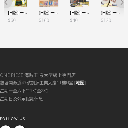
[日版] 一番賞 A3膠海報 – 艾斯之墓
[日版] 一番くじ -情感回憶2- G賞 毛巾 (全８種SET)
[日版] 一番賞 A3膠枱墊 – 基德+基拉
[日版] 一番くじ -情感回憶- F賞 三兄弟 馬克杯
$
60
$
160
$
40
$
120
ONE PIECE 海賊王
最大型網上專門店
觀塘開源道47號凱源工業大廈11樓H室
[地圖]
星期一至六下午1時至8時
星期日及公眾假期休息
FOLLOW US