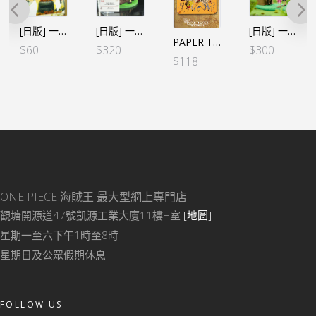
[日版] 一番賞 A3膠海報 – 艾斯之墓
[日版] 一番くじ -回憶時刻- A賞 三兄弟 童年 路飛艾斯薩波
[日版] 一番くじ -冒険への軌跡- A賞 路飛&艾斯
PAPER THEATER「還能打嗎路飛!!! 」（艾斯&路飛）
$
60
$
320
$
300
$
118
ONE PIECE 海賊王
最大型網上專門店
觀塘開源道47號凱源工業大廈11樓H室
[地圖]
星期一至六下午1時至8時
星期日及公眾假期休息
FOLLOW US