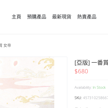
主頁
預購產品
最新現貨
熱賣產品
A賞 女帝
[亞版] 一番賞
$
680
Availability:
In Stock
SKU:
45731025866