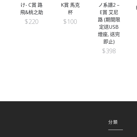
玻璃
け- C賞 路
K賞 馬克
ノ系譜2 –
2
飛&桃之助
杯
E賞 艾尼
路 (期間限
$
220
$
100
定送USB
燈座, 送完
即止)
$
398
分類