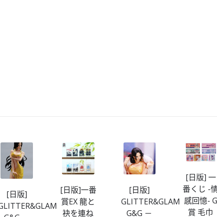
[日版] 一
番くじ -
[日版]一番
[日版]
[日版]
感回憶- 
賞EX 龍と
GLITTER&GLAMOURS
GLITTER&GLAMOURS
賞 毛巾
袂を連ね
G&G －