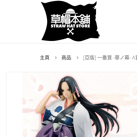
主頁
商品
[亞版] 一番賞 -華ノ幕- 