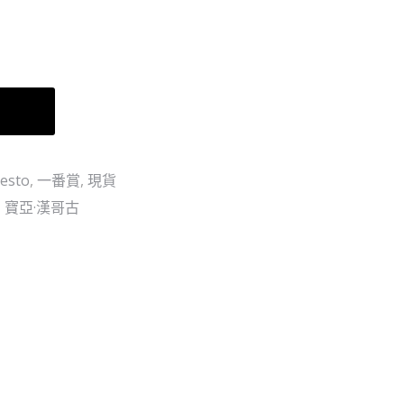
-
五
熊
檔
本
筆
復
座
車
興
路
企
飛
劃-
(日
esto
,
一番賞
,
現貨
索
版)
,
寶亞·漢哥古
柏
銅
像
(單
個)