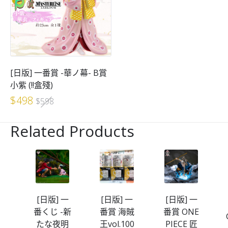
[日版] 一番賞 -華ノ幕- B賞
小紫 (!!盒殘)
Original
Current
$
498
$
598
price
price
Related Products
was:
is:
$598.
$498.
一
[日版] 一
[日版] 一
[日版] 一
赤
番くじ -新
番賞 海賊
番賞 ONE
男
たな夜明
王vol.100
PIECE 匠