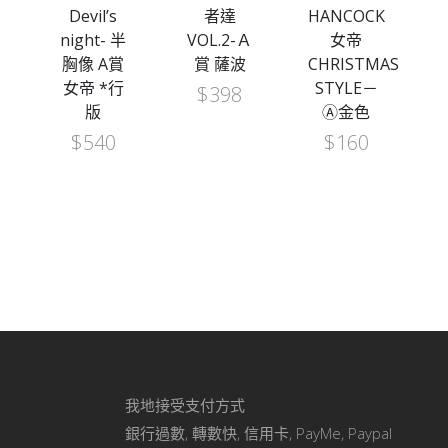
Devil’s
者達
HANCOCK
night- 半
VOL.2-Ａ
女帝
n
胸像 A賞
賞 薩波
CHRISTMAS
女帝 *行
STYLE－
$
398
版
Ⓐ金色
$
540
$
160
我地接受支付方式
銀行過數, 轉數快, 信用卡, PayMe, Paypal