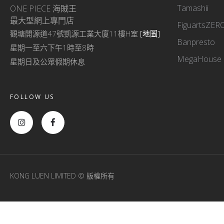
Tamashii
ONE PIECE 海賊王
最大型網上專門店
FiguartsZER
觀塘開源道47號凱源工業大廈11樓H室
[地圖]
Banpresto
星期一至六下午1時至8時
MegaHouse
星期日及公眾假期休息
FOLLOW US
KONG LUEN LIMITED © 版權所有