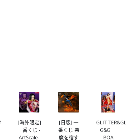
情
[海外限定]
[日版] 一
GLITTER&GLAMO
G
一番くじ -
番くじ 悪
G&G －
ArtScale-
魔を宿す
BOA
A