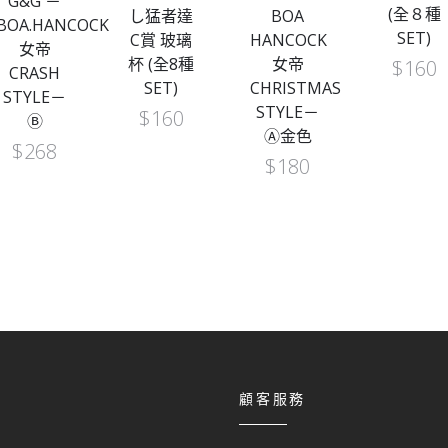
G&G －
(全８種
し猛者達
BOA
BOA.HANCOCK
SET)
C賞 玻璃
HANCOCK
女帝
杯 (全8種
女帝
$
160
CRASH
SET)
CHRISTMAS
STYLE－
STYLE－
$
160
Ⓑ
Ⓐ金色
$
268
$
180
顧客服務