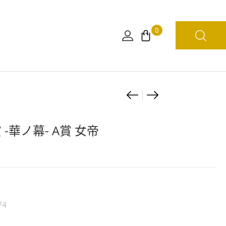
0
Product
[現
[日
貨]
版]
navigation
[日
海
 -華ノ幕- A賞 女帝
本
賊
限
王
定]
生
海
活
賊
系
74
王
列
WCF
VOL.1