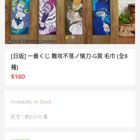
[日版] 一番くじ 難攻不落ノ懐刀-G賞 毛巾 (全8
種)
$
160
Availability:
In Stock
尺寸：約60CM 長