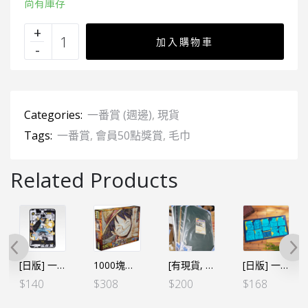
尚有庫存
加入購物車
Categories:
一番賞 (週邊)
,
現貨
Tags:
一番賞
,
會員50點獎賞
,
毛巾
Related Products
[日版] 一番くじ -海賊王咭牌遊戲-B賞 薩波大毛巾 60X90CM
1000塊砌圖 兩年後路飛馬賽克
[有現貨, 限店直接買][日本代用框] 鋁製砌圖代用框架 (1000塊用 50x75cm) 黑色/ 白色/ 銀色/ 金色
[日版] 一番くじ 難攻不落ノ懐刀 – F賞 大毛巾
$
140
$
308
$
200
$
168