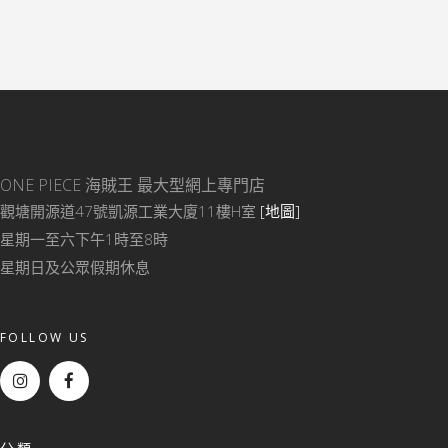
ONE PIECE 海賊王
最大型網上專門店
觀塘開源道47號凱源工業大廈11樓H室
[地圖]
星期一至六下午1時至8時
星期日及公眾假期休息
FOLLOW US