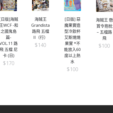
海賊王
[日版] 惡
一番くじ
海賊王 懸
Grandista
魔果實造
ワンピー
賞令抱枕
路飛 五檔
型冷飲杯
ス～熱き
– 五檔路
II（行）
艾斯燒燒
絆編～ G
飛
果實 *不
賞 杯-路
$
140
$
100
能放入60
$
98
度以上熱
水
$
100