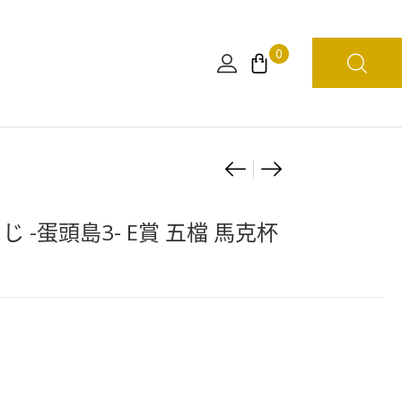
0
Product
海
[現
賊
貨]
navigation
王
[日
じ -蛋頭島3- E賞 五檔 馬克杯
Grandista
本
路
限
飛
定]
五
海
檔
賊
II（行）
王
WCF