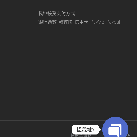
我地接受支付方式
銀行過數, 轉數快, 信用卡, PayMe, Paypal
搵我地?
條款及細則
私隱政策聲明