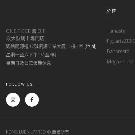
分類
Tamashii
ONE PIECE 海賊王
最大型網上專門店
FiguartsZER
觀塘開源道47號凱源工業大廈11樓H室
[地圖]
Banpresto
星期一至六下午1時至8時
MegaHouse
星期日及公眾假期休息
FOLLOW US
KONG LUEN LIMITED © 版權所有