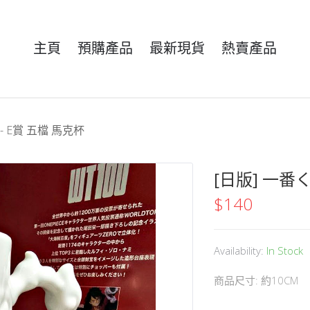
主頁
預購產品
最新現貨
熱賣產品
- E賞 五檔 馬克杯
[日版] 一番く
$
140
Availability:
In Stock
商品尺寸: 約10CM