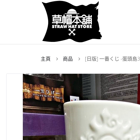
主頁
商品
[日版] 一番くじ -蛋頭島3