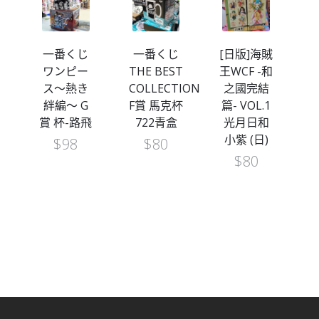
一番くじ
[日版]海賊
[DXF] 海賊
THE BEST
王WCF -和
王 THE
T
COLLECTION
之國完結
GRANDLINE
C
F賞 馬克杯
篇- VOL.1
SERIES～
F
飛
722青盒
光月日和
和之國 浴
小紫 (日)
衣造型 卓
$
80
洛（行）
$
80
$
120