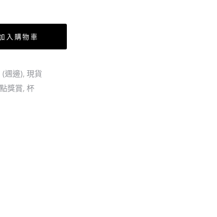
-
熊
本
加入購物車
復
興
(週邊)
,
現貨
企
0點獎賞
,
杯
劃-
山
治
銅
像
(單
個)