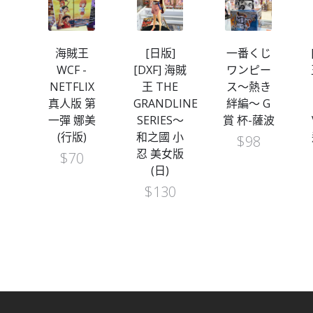
王
[日版]
一番くじ
[日版]海賊
[DXF] 海賊
ワンピー
王WCF -和
X
王 THE
ス～熱き
之國鬼島
第
GRANDLINE
絆編～ G
篇-
美
SERIES～
賞 杯-薩波
VOL.11 路
和之國 小
飛 五檔 尼
$
98
忍 美女版
卡 (日)
(日)
$
170
$
130