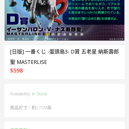
[日版] 一番くじ -蛋頭島3- D賞 五老星 納斯壽郎
聖 MASTERLISE
$
598
Availability:
In Stock
商品尺寸：約27CM高