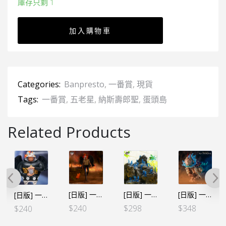
庫存只剩 1
加入購物車
Categories:
Banpresto
,
一番賞
,
現貨
Tags:
一番賞
,
五老星
,
納斯壽郎聖
,
蛋頭島
Related Products
[日版] 一番くじ -雷鳴への忠誠-B賞燼
[日版] 一番くじ -絶対的正義- E賞 海軍士兵24枚SET
[日版] 一番くじ 鬼ヶ島EX-B賞 幻獸大和
[日版] 一番くじ -蛋頭島- G賞 S熊
$
240
$
298
$
348
$
240