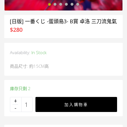
[日版] 一番くじ -蛋頭島3- B賞 卓洛 三刀流鬼氣
$
280
Availability:
In Stock
商品尺寸: 約15CM高
庫存只剩 2
加入購物車