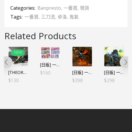
Categories:
Banpresto
,
一番賞
,
現貨
Tags:
一番賞
,
三刀流
,
卓洛
,
鬼氣
Related Products
NEW
[日版] 一番くじ -情感回憶- G賞 毛巾 (全８種SET)
[THEORAMA SOUL] 海賊王 羅洛亞·卓洛 (行）
[日版] 一番くじ 悪魔を宿す者達VOL.2-Ａ賞 薩波
[日版] 一番くじ -絶対的正義- E賞 海軍士兵24枚SET
$
160
$
130
$
398
$
298