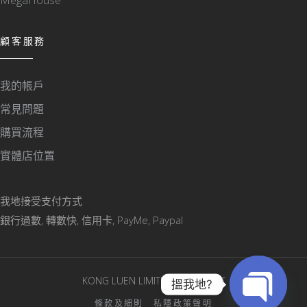
MegaHouse
顧客服務
我的帳戶
常見問題
購買流程
實體店位置
我地接受支付方式
銀行過數, 轉數快, 信用卡, PayMe, Paypal
KONG LUEN LIMITED © 版權所有
搵我地?
條款及細則
私隱政策聲明