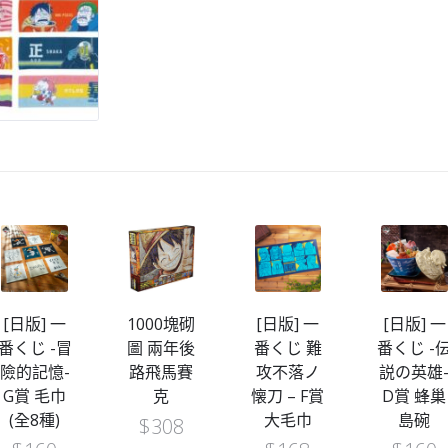
[日版] 一
1000塊砌
[日版] 一
[日版] 一
番くじ -冒
圖 兩年後
番くじ 難
番くじ -
險的記憶-
路飛馬賽
攻不落ノ
説の英雄
G賞 毛巾
克
懐刀 – F賞
D賞 蜂巢
(全8種)
大毛巾
島碗
$
308