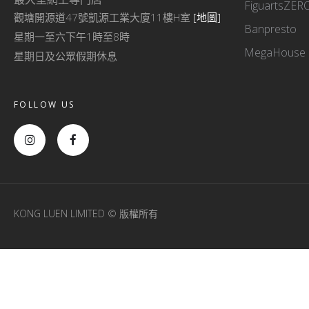
FiguartsZER
觀塘開源道47號凱源工業大廈11樓H室
[地圖]
Banpresto
星期一至六下午1時至8時
MegaHouse
星期日及公眾假期休息
FOLLOW US
KONG LUEN LIMITED © 版權所有