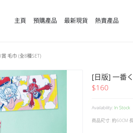
主頁
預購產品
最新現貨
熱賣產品
I賞 毛巾 (全8種SET)
[日版] 一番く
$
160
Availability:
In Stock
商品尺寸: 約60CM 