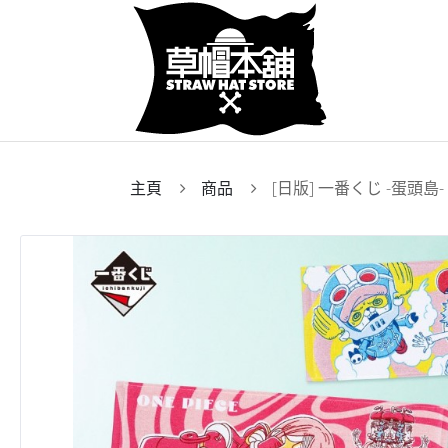
主頁
商品
[日版] 一番くじ -蛋頭島- 