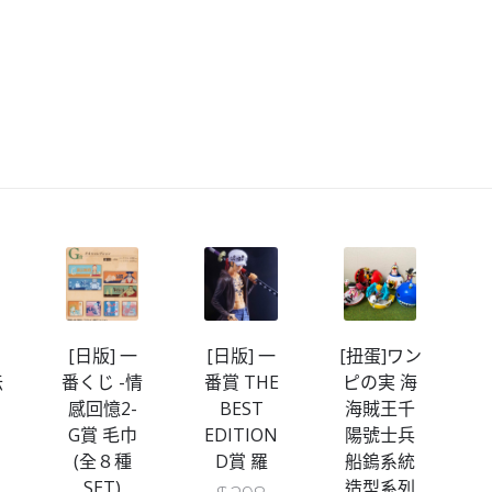
[日版] 一
[日版] 一
[扭蛋]ワン
伝
番くじ -情
番賞 THE
ピの実 海
-
感回憶2-
BEST
海賊王千
T
G賞 毛巾
EDITION
陽號士兵
C
(全８種
D賞 羅
船鎢系統
SET)
造型系列