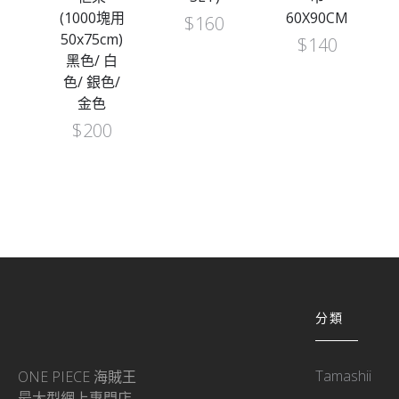
price
price
(1000塊用
60X90CM
$
160
was:
s:
50x75cm)
$
140
$598.
$498.
黑色/ 白
色/ 銀色/
金色
$
200
分類
Tamashii
ONE PIECE 海賊王
最大型網上專門店