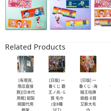
Related Products
一
[有現貨,
[日版] 一
[日版] 一
華ノ
限店直接
番くじ 覇
番くじ -海
 小
買][日本代
王ノ兆- G
賊王咭牌
殘)
用框] 鋁製
賞 毛巾
遊戲-B賞
砌圖代用
(全8種
艾斯大毛
Original
Current
框架
SET)
巾