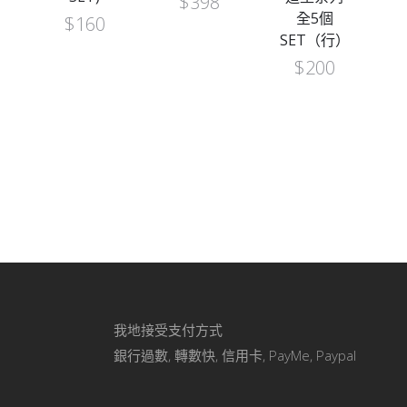
$
398
全5個
$
160
SET（行）
$
200
我地接受支付方式
銀行過數, 轉數快, 信用卡, PayMe, Paypal