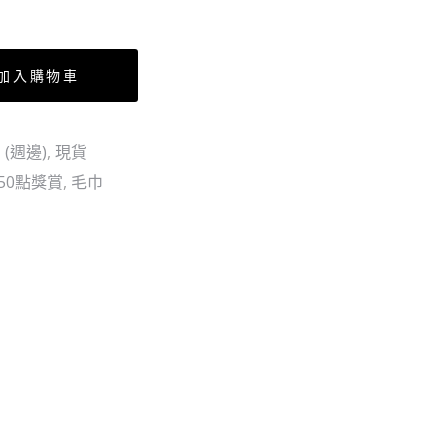
檔
收
藏
加入購物車
套
裝
(週邊)
,
現貨
金
50點獎賞
,
毛巾
屬
色
（5
個
SET）