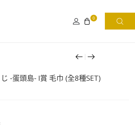
0
Product
[日
[亞
版]
版]
navigation
海
海
じ -蛋頭島- I賞 毛巾 (全8種SET)
賊
賊
王
王
BATTLE
WCF
RECORD
-
COLLECTION-
路
長
羅
飛
II
五