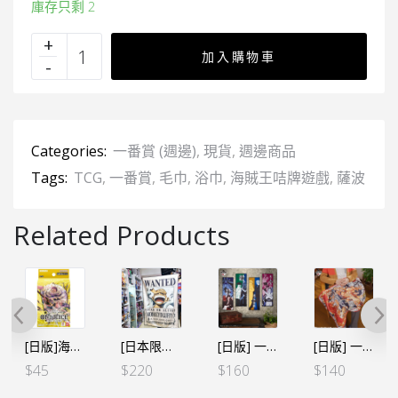
庫存只剩 2
加入購物車
Categories:
一番賞 (週邊)
,
現貨
,
週邊商品
Tags:
TCG
,
一番賞
,
毛巾
,
浴巾
,
海賊王咭牌遊戲
,
薩波
Related Products
[日版]海賊王咭牌遊戲 起始牌組-黃色 卡二 沙羅特·加泰古利 [ST-20]
[日本限定] 海賊王 路飛五檔 懸賞令大毛毯/毛巾 155X108CM
[日版] 一番くじ 両翼決戦- F賞 毛巾 (全8種SET)
[日版] 一番くじ -海賊王咭牌遊戲-B賞 艾斯大毛巾 60X90CM
$
45
$
220
$
160
$
140