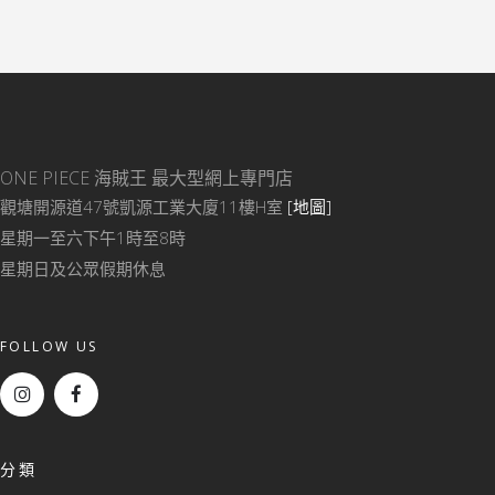
ONE PIECE 海賊王
最大型網上專門店
觀塘開源道47號凱源工業大廈11樓H室
[地圖]
星期一至六下午1時至8時
星期日及公眾假期休息
FOLLOW US
分類