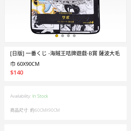
[日版] 一番くじ -海賊王咭牌遊戲-B賞 薩波大毛
巾 60X90CM
$
140
Availability:
In Stock
商品尺寸: 約60CMX90CM