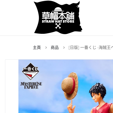
主頁
商品
[日版] 一番くじ -海賊王