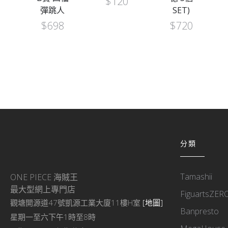
$
120
彈跳人
SET)
$
698
$
720
分類
Tamashii
ONE PIECE 海賊王
最大型網上專門店
FiguartsZER
觀塘開源道47號凱源工業大廈11樓H室
[地圖]
Banpresto
星期一至六下午1時至8時