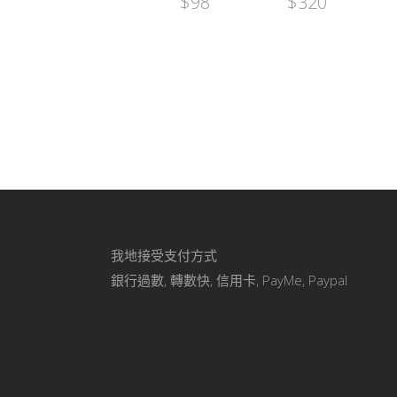
$
98
$
320
我地接受支付方式
銀行過數, 轉數快, 信用卡, PayMe, Paypal