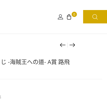
0
Product
[期
海
間
賊
navigation
限
王
くじ -海賊王への道- A賞 路飛
定]
WCF
PAPER
-
THEATER「謝
好
謝
敵
你
手-
高
們
（5
這
個