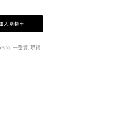
麼
SET）
珍
（行）
惜
加入購物車
我
」
esto
,
一番賞
,
現貨
燈
組
展
示
套
裝