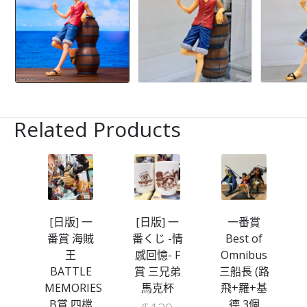
Related Products
一
[日版] 一
[日版] 一
一番賞
3膠
番賞 海賊
番くじ -情
Best of
王
感回憶- F
Omnibus
路飛
BATTLE
賞 三兄弟
三船長 (路
MEMORIES
馬克杯
飛+羅+基
B賞 四檔
德 3個