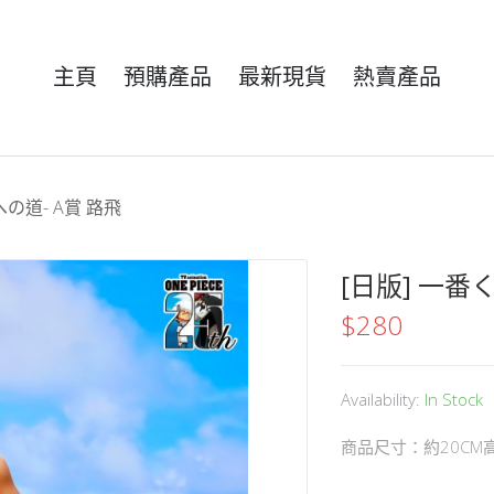
主頁
預購產品
最新現貨
熱賣產品
への道- A賞 路飛
[日版] 一番
$
280
Availability:
In Stock
商品尺寸：約20CM