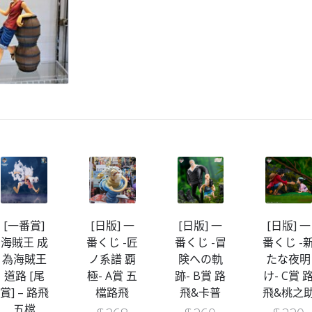
[一番賞]
[日版] 一
[日版] 一
[日版] 一
海賊王 成
番くじ -匠
番くじ -冒
番くじ -
為海賊王
ノ系譜 覇
険への軌
たな夜明
道路 [尾
極- A賞 五
跡- B賞 路
け- C賞 
賞] – 路飛
檔路飛
飛&卡普
飛&桃之
五檔