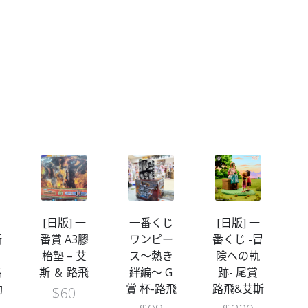
[日版] 一
一番くじ
[日版] 一
新
番賞 A3膠
ワンピー
番くじ -冒
枱墊 – 艾
ス～熱き
険への軌
路
斯 ＆ 路飛
絆編～ G
跡- 尾賞
助
賞 杯-路飛
路飛&艾斯
$
60
M