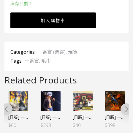
庫存只剩 1
加入購物車
Categories:
一番賞 (週邊)
,
現貨
Tags:
一番賞
,
毛巾
Related Products
[日版] 一番賞 A3膠海報 – 火之繼承 路飛+艾斯
[日版] 一番賞 THE BEST EDITION D賞 羅
[日版] 一番賞 A3膠枱墊 – 路飛+羅+明哥
[日版] 一番くじ 悪魔を宿す者達VOL.2-Ａ賞 薩波
$
60
$
398
$
40
$
398