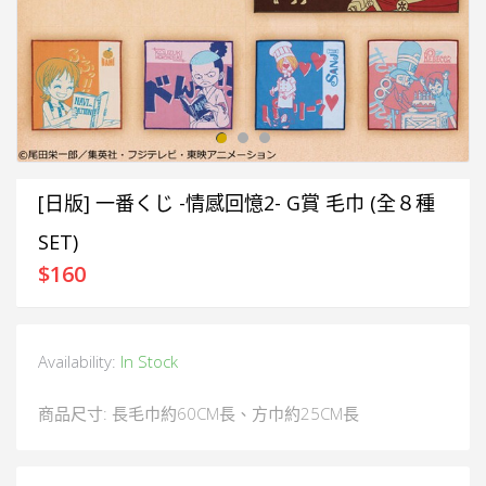
[日版] 一番くじ -情感回憶2- G賞 毛巾 (全８種
SET)
$
160
Availability:
In Stock
商品尺寸: 長毛巾約60CM長、方巾約25CM長