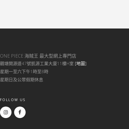
ONE PIECE 海賊王
最大型網上專門店
觀塘開源道47號凱源工業大廈11樓H室
[地圖]
星期一至六下午1時至8時
星期日及公眾假期休息
FOLLOW US