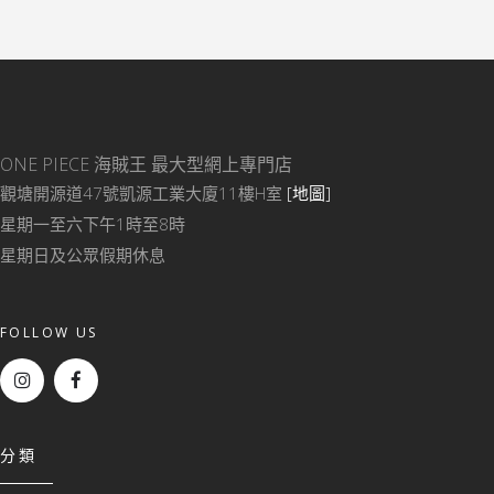
ONE PIECE 海賊王
最大型網上專門店
觀塘開源道47號凱源工業大廈11樓H室
[地圖]
星期一至六下午1時至8時
星期日及公眾假期休息
FOLLOW US
分類