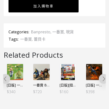
加入購物車
Categories:
Banpresto
,
一番賞
,
現貨
Tags:
一番賞
,
蕾貝卡
Related Products
[日版] 一番賞 ワノ国編～第二幕～-C賞 卓洛十郎＆閻魔
一番賞 Best of Omnibus 三船長 (路飛+羅+基德 3個SET)
[日版][扭蛋]海賊王 GASHAPON COLLECTION 第4彈 (全4個SET)
[日版] 一番くじ 悪魔を宿す者達VOL.2-Ａ賞 薩波
$
340
$
720
$
160
$
398