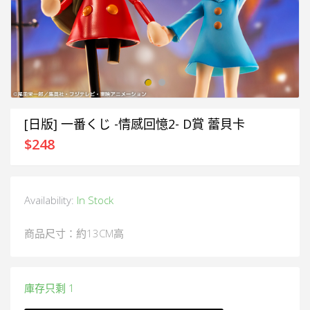
[日版] 一番くじ -情感回憶2- D賞 蕾貝卡
$
248
Availability:
In Stock
商品尺寸：約13CM高
庫存只剩 1