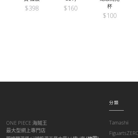
杯
$
398
$
160
$
100
分類
Tamashii
ONE PIECE 海賊王
最大型網上專門店
FiguartsZER