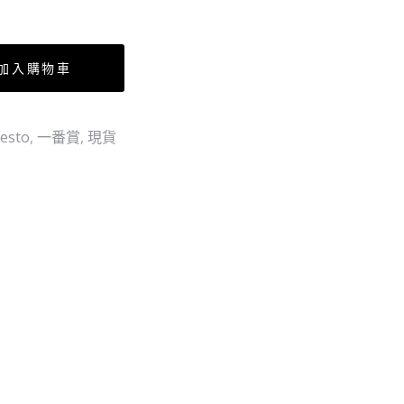
柏
の
路
印
飛
夥
加入購物車
看
伴
吧!
的
esto
,
一番賞
,
現貨
不
印
會
記-
斷
（草
的!!
帽
一
夥
全
套
裝
8
人