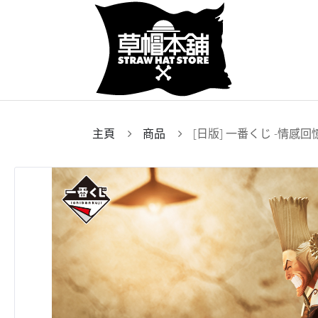
主頁
商品
[日版] 一番くじ -情感回憶