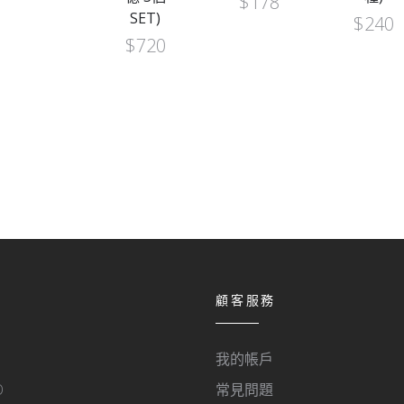
$
178
SET)
$
240
$
720
顧客服務
我的帳戶
O
常見問題