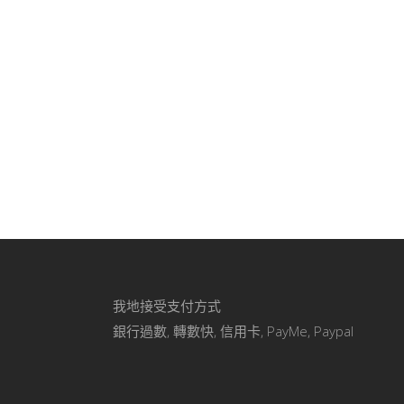
我地接受支付方式
銀行過數, 轉數快, 信用卡, PayMe, Paypal