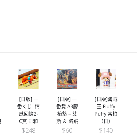
SET）
（行）
[日版] 一
[日版] 一
[日版]海賊
赤
番くじ -情
番賞 A3膠
王 Fluffy
感回憶2-
枱墊 – 艾
Puffy 索柏
璃
C賞 日和
斯 ＆ 路飛
（日）
$
248
$
60
$
140