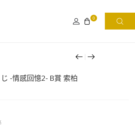
0
Product
[日
[WCF
版]
LOG
navigation
[WCF
STORIES]
じ -情感回憶2- B賞 索柏
LOG
海
STORIES]
賊
海
王
賊
WCF
王
–
高
VOL.11
仲
索
間