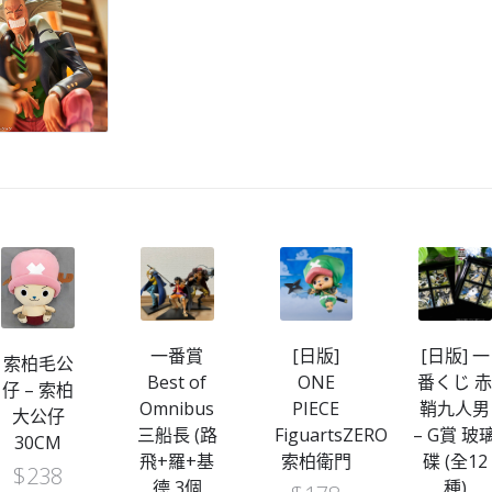
一番賞
[日版]
[日版] 一
索柏毛公
Best of
ONE
番くじ 
仔 – 索柏
Omnibus
PIECE
鞘九人男
大公仔
三船長 (路
FiguartsZERO
– G賞 玻
30CM
飛+羅+基
索柏衛門
碟 (全12
$
238
德 3個
種)