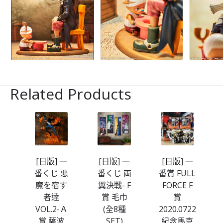
Related Products
一番
[日版] 一
[日版] 一
[日版] 一
と
番くじ 悪
番くじ 両
番賞 FULL
ね
魔を宿す
翼決戦- F
FORCE F
達
者達
賞 毛巾
賞
璃
VOL.2-Ａ
(全8種
2020.0722
種
賞 薩波
SET)
紀念馬克