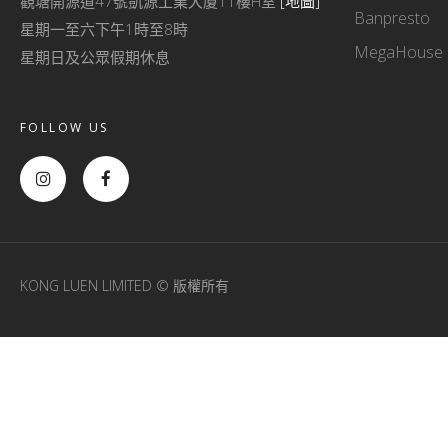
觀塘開源道47號凱源工業大廈11樓H室
[地圖]
Banpresto
星期一至六下午1時至8時
MegaHouse
星期日及公眾假期休息
FOLLOW US
KONG LUEN LIMITED © 版權所有