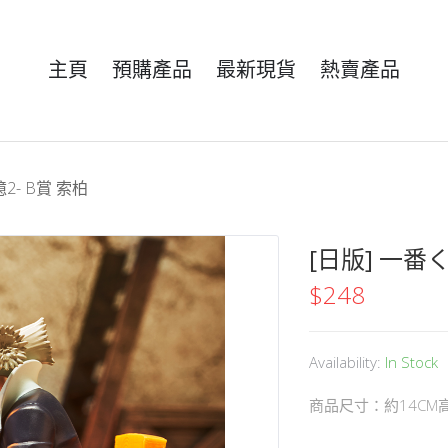
主頁
預購產品
最新現貨
熱賣產品
2- B賞 索柏
[日版] 一番く
$
248
Availability:
In Stock
商品尺寸：約14CM