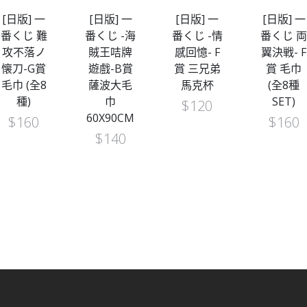
[日版] 一
[日版] 一
[日版] 一
[日版] 一
番くじ 難
番くじ -海
番くじ -情
番くじ 
攻不落ノ
賊王咭牌
感回憶- F
翼決戦- F
懐刀-G賞
遊戲-B賞
賞 三兄弟
賞 毛巾
毛巾 (全8
薩波大毛
馬克杯
(全8種
種)
巾
SET)
$
120
60X90CM
$
160
$
160
$
140