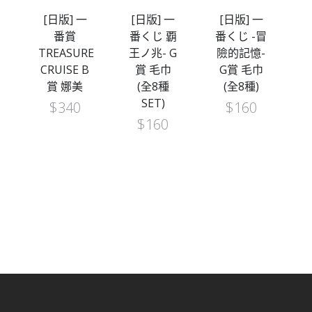
[日版] 一
[日版] 一
[日版] 一
両
番賞
番くじ 覇
番くじ -冒
TREASURE
王ノ兆- G
險的記憶-
CRUISE B
賞 毛巾
G賞 毛巾
賞 娜美
(全8種
(全8種)
SET)
$
340
$
160
$
160