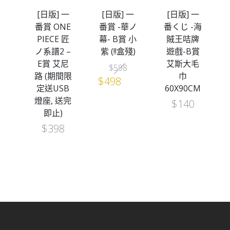
一
[日版] 一
[日版] 一
[日版] 一
E
番賞 ONE
番賞 -華ノ
番くじ -海
ワ
PIECE 匠
幕- B賞 小
賊王咭牌
第
ノ系譜2 –
紫 (!!盒殘)
遊戲-B賞
賞
E賞 艾尼
艾斯大毛
Original
Current
$
598
(全
路 (期間限
巾
price
price
$
498
T)
定送USB
60X90CM
was:
is:
燈座, 送完
$
140
$598.
$498.
即止)
$
398