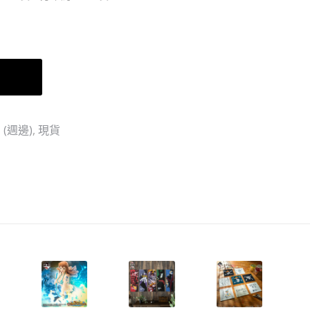
憶
·
2-
LUFFY
G
路
賞
飛
車
毛
Ⅰ
巾
(全
(週邊)
,
現貨
８
種
SET)