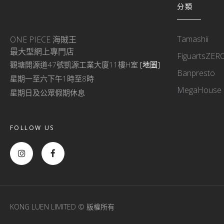
分類
Tamashii
ONE PIECE 海賊王
最大型網上專門店
FiguartsZER
觀塘開源道47號凱源工業大廈11樓H室
[地圖]
Banpresto
星期一至六下午1時至8時
MegaHouse
星期日及公眾假期休息
FOLLOW US
KONG LUEN LIMITED © 版權所有