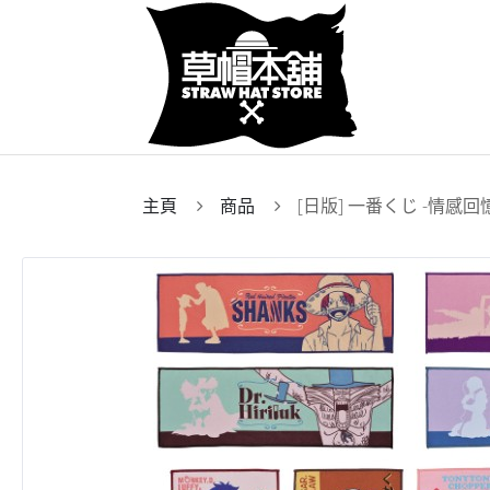
主頁
商品
[日版] 一番くじ -情感回憶