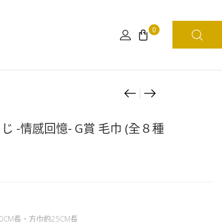
0
Product
[日
[日
版]
版]
navigation
一
海
くじ -情感回憶- G賞 毛巾 (全８種
番
賊
く
王
じ
MAXIMATIC
-
THE
情
MONKEY
感
·
回
D
0CM長、方巾約25CM長