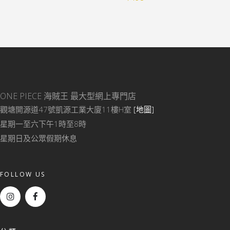
was:
is:
$598.
$498.
ONE PIECE 海賊王
最大型網上專門店
觀塘開源道47號凱源工業大廈11樓H室
[地圖]
星期一至六下午1時至8時
星期日及公眾假期休息
FOLLOW US