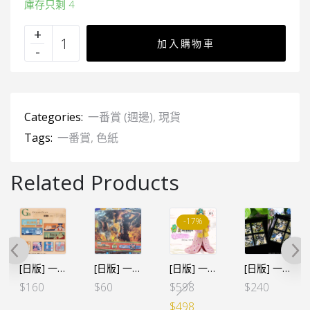
庫存只剩 4
加入購物車
Categories:
一番賞 (週邊)
,
現貨
Tags:
一番賞
,
色紙
Related Products
-17%
[日版] 一番くじ -情感回憶2- G賞 毛巾 (全８種SET)
[日版] 一番賞 A3膠枱墊 – 艾斯 ＆ 路飛
[日版] 一番賞 -華ノ幕- B賞 小紫 (!!盒殘)
[日版] 一番くじ 赤鞘九人男 – G賞 玻璃碟 (全12種)
Original
Current
$
160
$
60
$
598
$
240
price
price
$
498