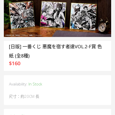
[日版] 一番くじ 悪魔を宿す者達VOL.2-F賞 色
紙 (全8種)
$
160
Availability:
In Stock
尺寸：約20CM 長