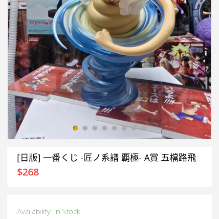
[日版] 一番くじ -匠ノ系譜 覇極- A賞 五檔路飛
$
268
Availability:
In Stock