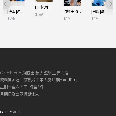
[日本WJ應募限定] WCF 第5彈 Ⓐ路飛 尼卡覺醒形態 (2個SET)
[扭蛋]海賊王 惡魔果實系列 豪華扭蛋 Vol.1 (2個SET) *行版
海賊王 Grandista 四皇- 路飛 五檔 III（行）
[日版]海賊王 WCF SPECIAL 路飛五檔
$
680
$
240
$
130
$
150
ONE PIECE 海賊王
最大型網上專門店
觀塘開源道47號凱源工業大廈11樓H室
[地圖]
星期一至六下午1時至8時
星期日及公眾假期休息
FOLLOW US