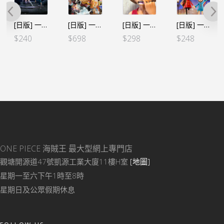
[日版] 一番くじ -冒険への軌跡- C賞 卓洛&古伊娜
[日版] 一番賞 海賊王 BATTLE MEMORIES B賞 四檔彈跳人
[日版] 一番くじ -冒險的記憶- B賞 鼻孔路飛 (已開盒查款
[日版] 一番くじ -情感回憶2- D賞 蕾貝卡
$
240
$
698
$
298
$
248
ONE PIECE 海賊王
最大型網上專門店
觀塘開源道47號凱源工業大廈11樓H室
[地圖]
星期一至六下午1時至8時
星期日及公眾假期休息