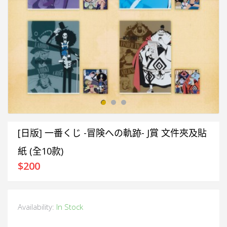
[日版] 一番くじ -冒険への軌跡- J賞 文件夾及貼
紙 (全10款)
$
200
Availability:
In Stock