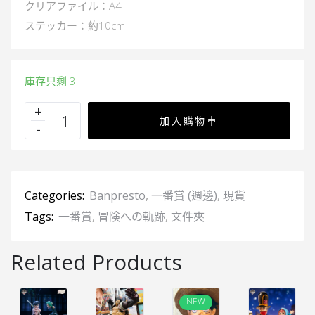
クリアファイル：A4
ステッカー：約10cm
庫存只剩 3
加入購物車
Categories:
Banpresto
,
一番賞 (週邊)
,
現貨
Tags:
一番賞
,
冒険への軌跡
,
文件夾
Related Products
NEW