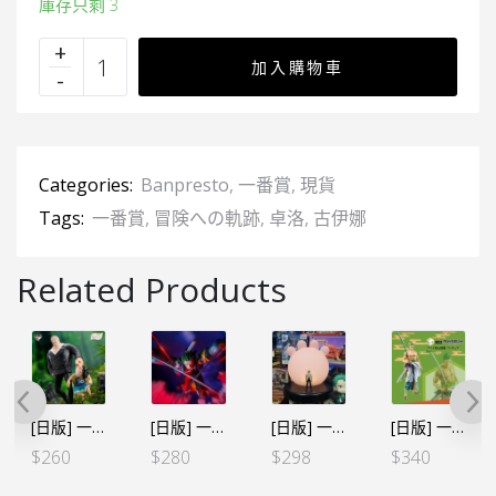
庫存只剩 3
加入購物車
Categories:
Banpresto
,
一番賞
,
現貨
Tags:
一番賞
,
冒険への軌跡
,
卓洛
,
古伊娜
Related Products
[日版] 一番くじ -冒険への軌跡- B賞 路飛&卡普
[日版] 一番くじ -蛋頭島3- B賞 卓洛 三刀流鬼氣
[日版] 一番くじ -革命の炎-D賞 小夜燈 ルフィから弾き飛ばした“痛み”と“疲労”ルームライト
[日版] 一番賞 ワノ国編～第二幕～-C賞 卓洛十郎＆閻魔
$
260
$
280
$
298
$
340