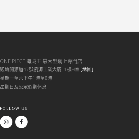
ONE PIECE 海賊王
最大型網上專門店
觀塘開源道47號凱源工業大廈11樓H室
[地圖]
星期一至六下午1時至8時
星期日及公眾假期休息
FOLLOW US