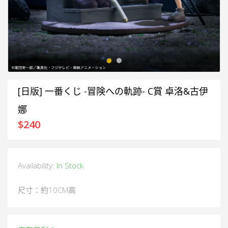
[日版] 一番くじ -冒険への軌跡- C賞 卓洛&古伊
娜
$
240
Availability:
In Stock
尺寸：約10CM高